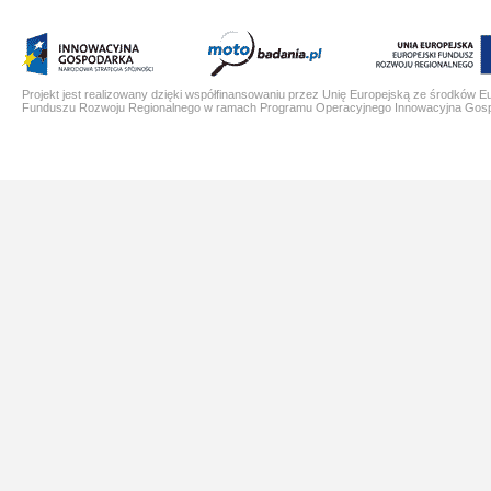
Projekt jest realizowany dzięki współfinansowaniu przez Unię Europejską ze środków E
Funduszu Rozwoju Regionalnego w ramach Programu Operacyjnego Innowacyjna Gos