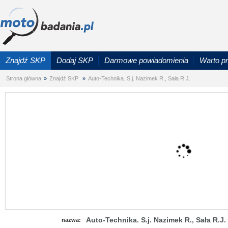
Znajdź SKP
Dodaj SKP
Darmowe powiadomienia
Warto p
Strona główna
»
Znajdź SKP
»
Auto-Technika. S.j. Nazimek R., Sała R.J.
Auto-Technika. S.j. Nazimek R., Sała R.J.
nazwa: