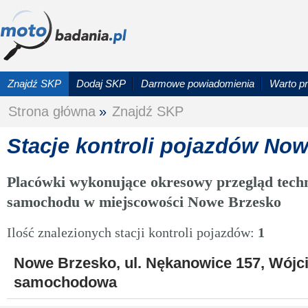
Znajdź SKP
Dodaj SKP
Darmowe powiadomienia
Warto p
Strona główna
»
Znajdź SKP
Stacje kontroli pojazdów No
Placówki wykonujące okresowy przegląd techn
samochodu w miejscowości Nowe Brzesko
Ilość znalezionych stacji kontroli pojazdów:
1
Nowe Brzesko, ul. Nękanowice 157, Wójci
samochodowa