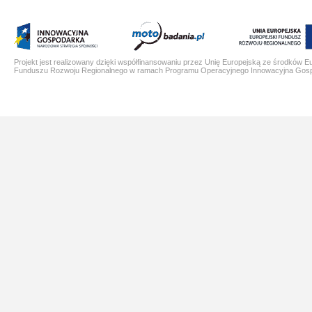
Projekt jest realizowany dzięki współfinansowaniu przez Unię Europejską ze środków E
Funduszu Rozwoju Regionalnego w ramach Programu Operacyjnego Innowacyjna Gos