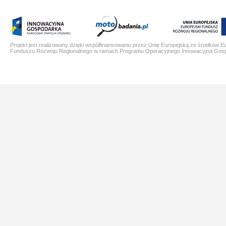
Projekt jest realizowany dzięki współfinansowaniu przez Unię Europejską ze środków E
Funduszu Rozwoju Regionalnego w ramach Programu Operacyjnego Innowacyjna Gos