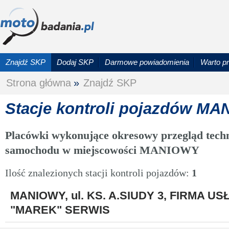
Znajdź SKP
Dodaj SKP
Darmowe powiadomienia
Warto p
Strona główna
»
Znajdź SKP
Stacje kontroli pojazdów M
Placówki wykonujące okresowy przegląd techn
samochodu w miejscowości MANIOWY
Ilość znalezionych stacji kontroli pojazdów:
1
MANIOWY, ul. KS. A.SIUDY 3, FIRMA
"MAREK" SERWIS