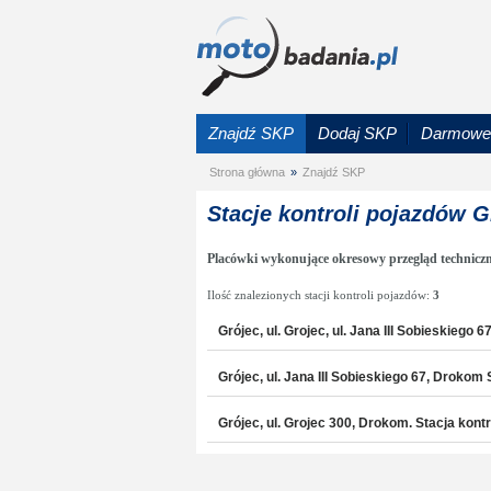
Znajdź SKP
Dodaj SKP
Darmowe 
Strona główna
»
Znajdź SKP
Stacje kontroli pojazdów G
Placówki wykonujące okresowy przegląd techniczn
Ilość znalezionych stacji kontroli pojazdów:
3
Grójec, ul. Grojec, ul. Jana III Sobieskieg
Grójec, ul. Jana III Sobieskiego 67, Droko
Grójec, ul. Grojec 300, Drokom. Stacja kont