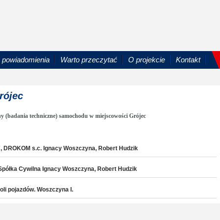
powiadomienia
Warto przeczytać
O projekcie
Kontakt
rójec
y (badania techniczne) samochodu w miejscowości Grójec
o 67, DROKOM s.c. Ignacy Woszczyna, Robert Hudzik
m Spółka Cywilna Ignacy Woszczyna, Robert Hudzik
roli pojazdów. Woszczyna I.