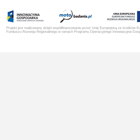
Projekt jest realizowany dzięki współfinansowaniu przez Unię Europejską ze środków E
Funduszu Rozwoju Regionalnego w ramach Programu Operacyjnego Innowacyjna Gos