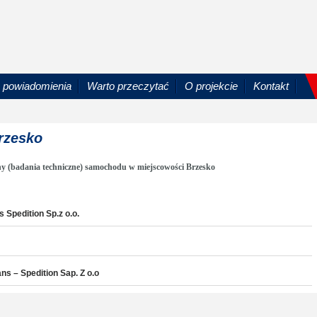
powiadomienia
Warto przeczytać
O projekcie
Kontakt
Brzesko
ny (badania techniczne) samochodu w miejscowości Brzesko
 Spedition Sp.z o.o.
ns – Spedition Sap. Z o.o