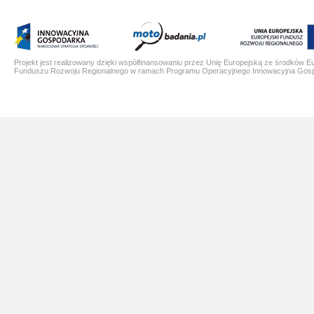
Projekt jest realizowany dzięki współfinansowaniu przez Unię Europejską ze środków E
Funduszu Rozwoju Regionalnego w ramach Programu Operacyjnego Innowacyjna Gos