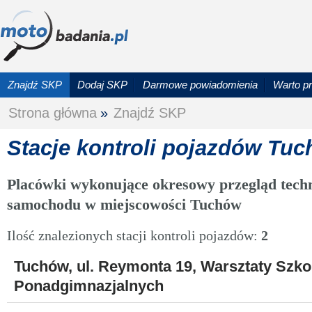
Znajdź SKP
Dodaj SKP
Darmowe powiadomienia
Warto p
Strona główna
»
Znajdź SKP
Stacje kontroli pojazdów Tu
Placówki wykonujące okresowy przegląd techn
samochodu w miejscowości Tuchów
Ilość znalezionych stacji kontroli pojazdów:
2
Tuchów, ul. Reymonta 19, Warsztaty Szko
Ponadgimnazjalnych