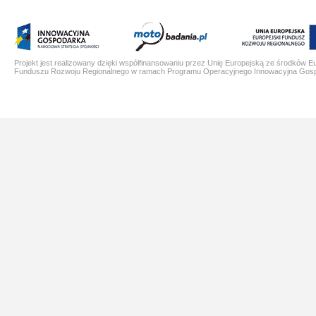
Projekt jest realizowany dzięki współfinansowaniu przez Unię Europejską ze środków E
Funduszu Rozwoju Regionalnego w ramach Programu Operacyjnego Innowacyjna Gos