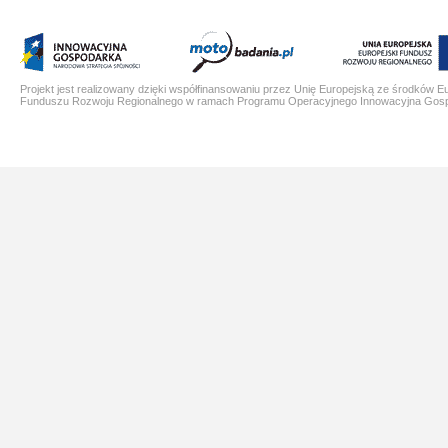
Projekt jest realizowany dzięki współfinansowaniu przez Unię Europejską ze środków E
Funduszu Rozwoju Regionalnego w ramach Programu Operacyjnego Innowacyjna Gos