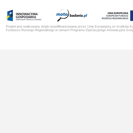
Projekt jest realizowany dzięki współfinansowaniu przez Unię Europejską ze środków E
Funduszu Rozwoju Regionalnego w ramach Programu Operacyjnego Innowacyjna Gos