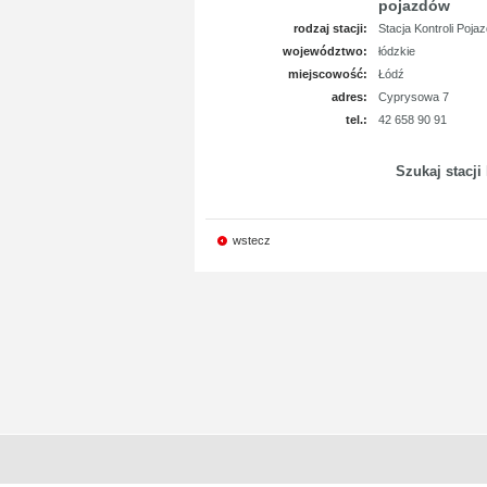
pojazdów
rodzaj stacji:
Stacja Kontroli Poja
województwo:
łódzkie
miejscowość:
Łódź
adres:
Cyprysowa 7
tel.:
42 658 90 91
Szukaj stacji
wstecz