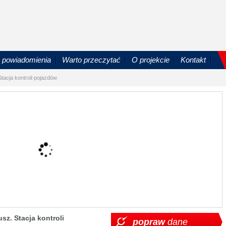
powiadomienia
Warto przeczytać
O projekcie
Kontakt
tacja kontroli pojazdów
z. Stacja kontroli
popraw
dane