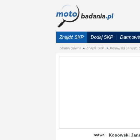
Znajdź SKP
Dodaj SKP
Darmowe 
Strona główna
»
Znajdź SKP
»
Kosowski Janusz. S
Kosowski Janus
nazwa: