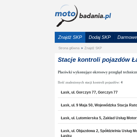
Znajdź SKP
Dodaj SKP
Darmowe 
Strona główna
»
Znajdź SKP
Stacje kontroli pojazdów Ł
Placówki wykonujące okresowy przegląd technicz
Ilość znalezionych stacji kontroli pojazdów:
4
Łask, ul. Gorczyn 77, Gorczyn 77
Łask, ul. 9 Maja 50, Wojewódzka Stacja Ra
Łask, ul. Lutomierska 5, Zakład Usług Mot
Łask, ul. Objazdowa 2, Spółdzielnia Usług
Łasku