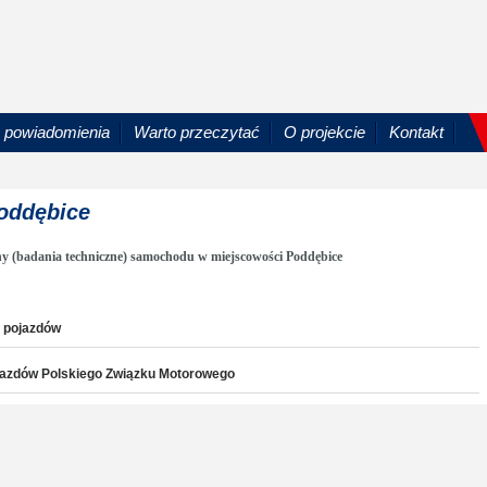
powiadomienia
Warto przeczytać
O projekcie
Kontakt
Poddębice
ny (badania techniczne) samochodu w miejscowości Poddębice
i pojazdów
pojazdów Polskiego Związku Motorowego