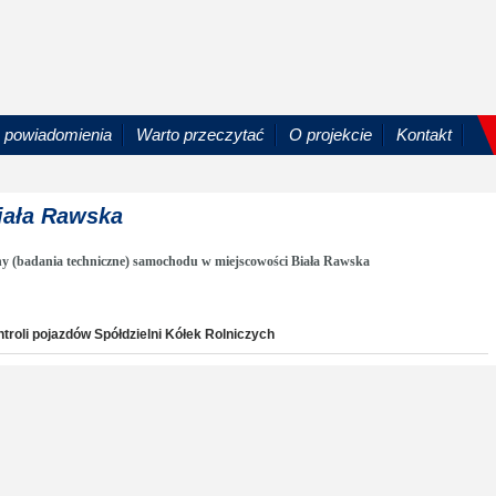
powiadomienia
Warto przeczytać
O projekcie
Kontakt
Biała Rawska
ny (badania techniczne) samochodu w miejscowości Biała Rawska
troli pojazdów Spółdzielni Kółek Rolniczych