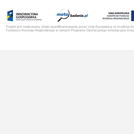
Projekt jest realizowany dzięki współfinansowaniu przez Unię Europejską ze środków E
Funduszu Rozwoju Regionalnego w ramach Programu Operacyjnego Innowacyjna Gos