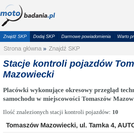
Znajdź SKP
Dodaj SKP
Darmowe powiadomienia
Warto p
Strona główna
»
Znajdź SKP
Stacje kontroli pojazdów To
Mazowiecki
Placówki wykonujące okresowy przegląd techn
samochodu w miejscowości Tomaszów Mazowi
Ilość znalezionych stacji kontroli pojazdów:
10
Tomaszów Mazowiecki, ul. Tamka 4, AUTO