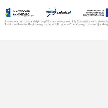
Projekt jest realizowany dzięki współfinansowaniu przez Unię Europejską ze środków E
Funduszu Rozwoju Regionalnego w ramach Programu Operacyjnego Innowacyjna Gos