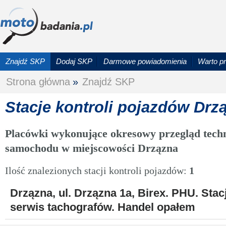
Znajdź SKP
Dodaj SKP
Darmowe powiadomienia
Warto p
Strona główna
»
Znajdź SKP
Stacje kontroli pojazdów Drz
Placówki wykonujące okresowy przegląd techn
samochodu w miejscowości Drzązna
Ilość znalezionych stacji kontroli pojazdów:
1
Drzązna, ul. Drzązna 1a, Birex. PHU. Stac
serwis tachografów. Handel opałem