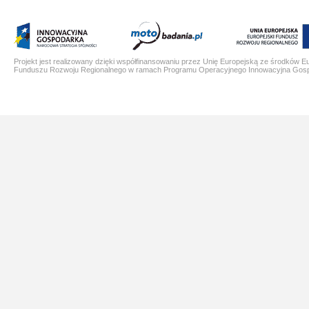
Projekt jest realizowany dzięki współfinansowaniu przez Unię Europejską ze środków E
Funduszu Rozwoju Regionalnego w ramach Programu Operacyjnego Innowacyjna Gos