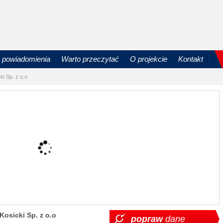
powiadomienia
Warto przeczytać
O projekcie
Kontakt
i Sp. z o.o
osicki Sp. z o.o
popraw
dane