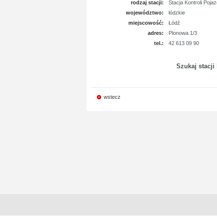
rodzaj stacji:
Stacja Kontroli Poja
województwo:
łódzkie
miejscowość:
Łódź
adres:
Plonowa 1/3
tel.:
42 613 09 90
Szukaj stacji
wstecz