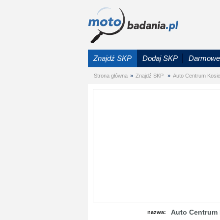
Znajdź SKP
Dodaj SKP
Darmowe 
Strona główna
»
Znajdź SKP
»
Auto Centrum Kosick
Auto Centrum K
nazwa: