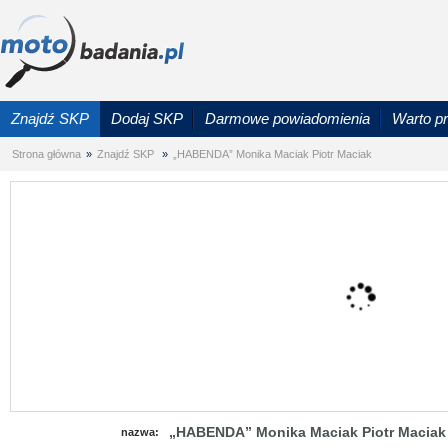
Znajdź SKP
Dodaj SKP
Darmowe powiadomienia
Warto p
Strona główna
»
Znajdź SKP
»
„HABENDA” Monika Maciak Piotr Maciak
„HABENDA” Monika Maciak Piotr Maciak
nazwa: