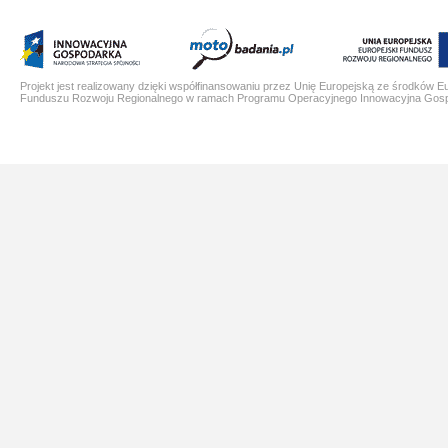
Projekt jest realizowany dzięki współfinansowaniu przez Unię Europejską ze środków E
Funduszu Rozwoju Regionalnego w ramach Programu Operacyjnego Innowacyjna Gos