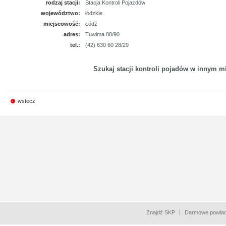
rodzaj stacji:
Stacja Kontroli Pojazdów
województwo:
łódzkie
miejscowość:
Łódź
adres:
Tuwima 88/90
tel.:
(42) 630 60 28/29
Szukaj stacji kontroli pojadów w innym mi
wstecz
Znajdź SKP
Darmowe powiad