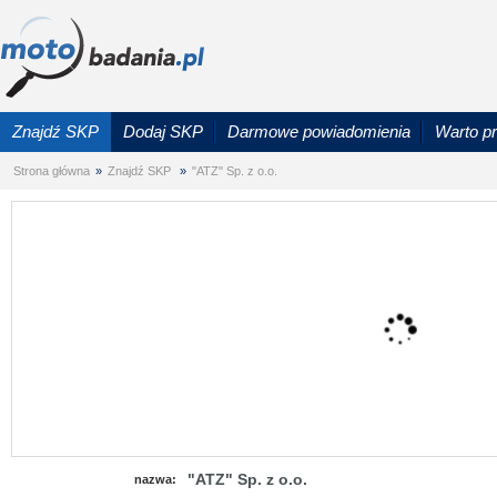
Znajdź SKP
Dodaj SKP
Darmowe powiadomienia
Warto p
Strona główna
»
Znajdź SKP
»
"ATZ" Sp. z o.o.
"ATZ" Sp. z o.o.
nazwa: