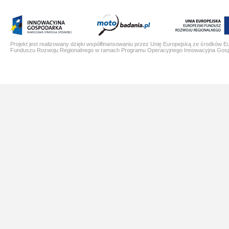
Projekt jest realizowany dzięki współfinansowaniu przez Unię Europejską ze środków E
Funduszu Rozwoju Regionalnego w ramach Programu Operacyjnego Innowacyjna Gos