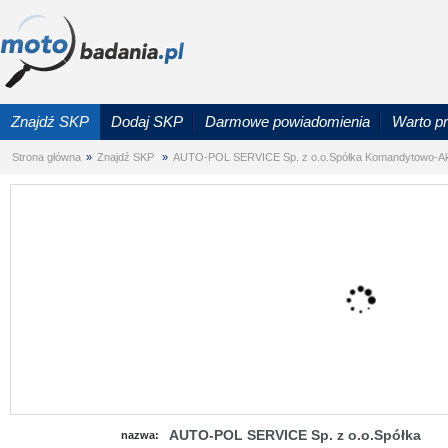
Znajdź SKP
Dodaj SKP
Darmowe powiadomienia
Warto p
Strona główna
»
Znajdź SKP
»
AUTO-POL SERVICE Sp. z o.o.Spółka Komandytowo-A
AUTO-POL SERVICE Sp. z o.o.Spółka
nazwa: