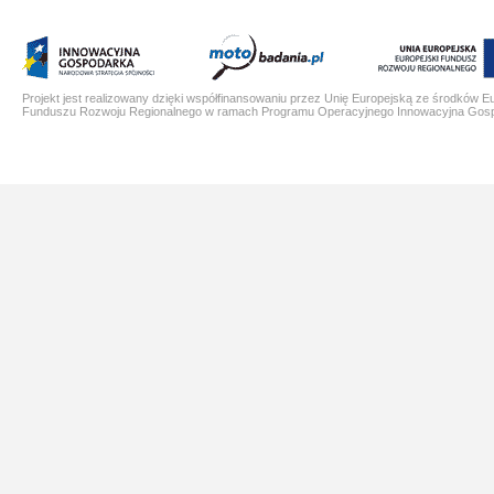
Projekt jest realizowany dzięki współfinansowaniu przez Unię Europejską ze środków E
Funduszu Rozwoju Regionalnego w ramach Programu Operacyjnego Innowacyjna Gos