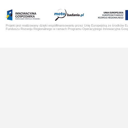
Projekt jest realizowany dzięki współfinansowaniu przez Unię Europejską ze środków E
Funduszu Rozwoju Regionalnego w ramach Programu Operacyjnego Innowacyjna Gos