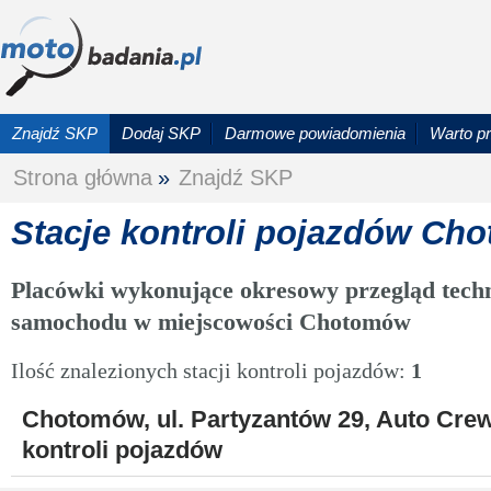
Znajdź SKP
Dodaj SKP
Darmowe powiadomienia
Warto p
Strona główna
»
Znajdź SKP
Stacje kontroli pojazdów Ch
Placówki wykonujące okresowy przegląd techn
samochodu w miejscowości Chotomów
Ilość znalezionych stacji kontroli pojazdów:
1
Chotomów, ul. Partyzantów 29, Auto Cre
kontroli pojazdów