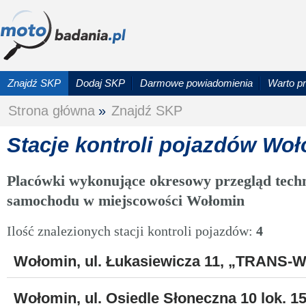
Znajdź SKP
Dodaj SKP
Darmowe powiadomienia
Warto p
Strona główna
»
Znajdź SKP
Stacje kontroli pojazdów Wo
Placówki wykonujące okresowy przegląd techn
samochodu w miejscowości Wołomin
Ilość znalezionych stacji kontroli pojazdów:
4
Wołomin, ul. Łukasiewicza 11, „TRANS-WI
Wołomin, ul. Osiedle Słoneczna 10 lok