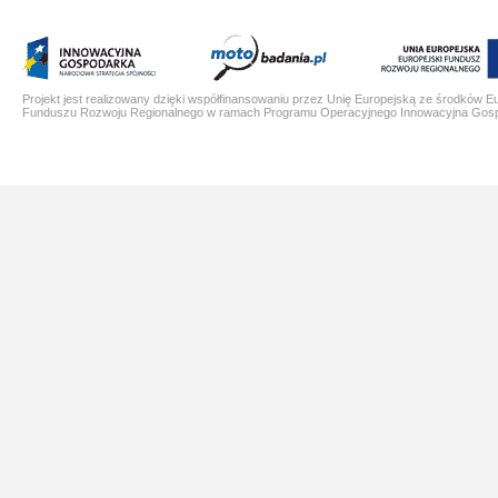
Projekt jest realizowany dzięki współfinansowaniu przez Unię Europejską ze środków E
Funduszu Rozwoju Regionalnego w ramach Programu Operacyjnego Innowacyjna Gos