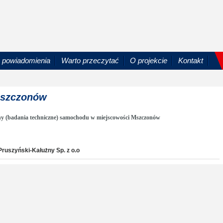
powiadomienia
Warto przeczytać
O projekcie
Kontakt
 Mszczonów
ny (badania techniczne) samochodu w miejscowości Mszczonów
ruszyński-Kałużny Sp. z o.o