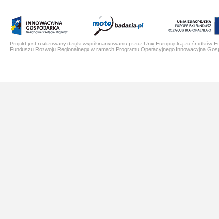
Projekt jest realizowany dzięki współfinansowaniu przez Unię Europejską ze środków E
Funduszu Rozwoju Regionalnego w ramach Programu Operacyjnego Innowacyjna Gos