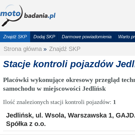
Znajdź SKP
Dodaj SKP
Darmowe powiadomienia
Warto p
Strona główna
»
Znajdź SKP
Stacje kontroli pojazdów Jedl
Placówki wykonujące okresowy przegląd techn
samochodu w miejscowości Jedlińsk
Ilość znalezionych stacji kontroli pojazdów:
1
Jedlińsk, ul. Wsola, Warszawska 1, G
Spółka z o.o.