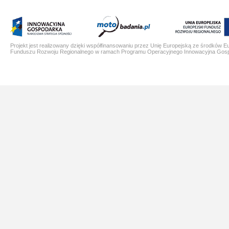
Projekt jest realizowany dzięki współfinansowaniu przez Unię Europejską ze środków E
Funduszu Rozwoju Regionalnego w ramach Programu Operacyjnego Innowacyjna Gos