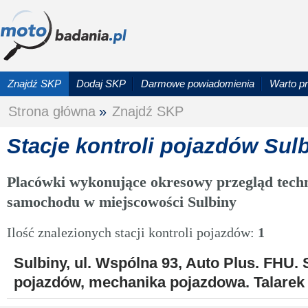
Znajdź SKP
Dodaj SKP
Darmowe powiadomienia
Warto p
Strona główna
»
Znajdź SKP
Stacje kontroli pojazdów Sul
Placówki wykonujące okresowy przegląd techn
samochodu w miejscowości Sulbiny
Ilość znalezionych stacji kontroli pojazdów:
1
Sulbiny, ul. Wspólna 93, Auto Plus. FHU. S
pojazdów, mechanika pojazdowa. Talarek 