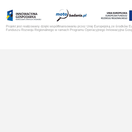
Projekt jest realizowany dzięki współfinansowaniu przez Unię Europejską ze środków E
Funduszu Rozwoju Regionalnego w ramach Programu Operacyjnego Innowacyjna Gos