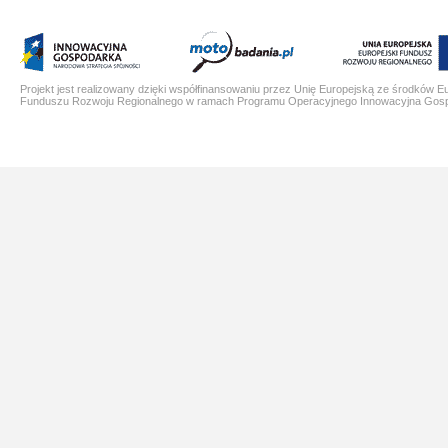
Projekt jest realizowany dzięki współfinansowaniu przez Unię Europejską ze środków E
Funduszu Rozwoju Regionalnego w ramach Programu Operacyjnego Innowacyjna Gos