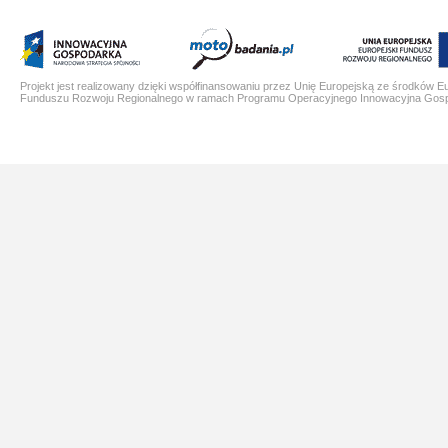
Projekt jest realizowany dzięki współfinansowaniu przez Unię Europejską ze środków E
Funduszu Rozwoju Regionalnego w ramach Programu Operacyjnego Innowacyjna Gos