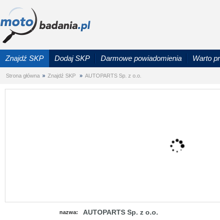
Znajdź SKP
Dodaj SKP
Darmowe powiadomienia
Warto p
Strona główna
»
Znajdź SKP
»
AUTOPARTS Sp. z o.o.
AUTOPARTS Sp. z o.o.
nazwa: