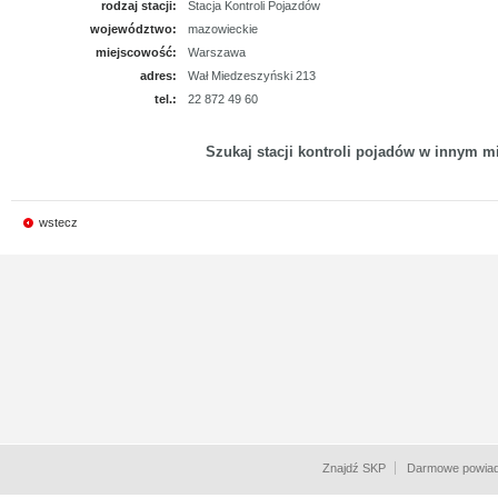
rodzaj stacji:
Stacja Kontroli Pojazdów
województwo:
mazowieckie
miejscowość:
Warszawa
adres:
Wał Miedzeszyński 213
tel.:
22 872 49 60
Szukaj stacji kontroli pojadów w innym mi
wstecz
Znajdź SKP
Darmowe powiad