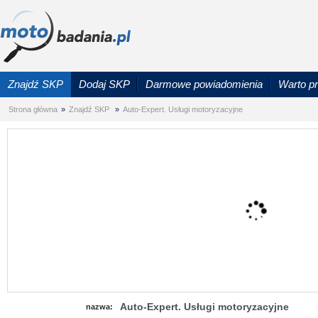
Znajdź SKP
Dodaj SKP
Darmowe powiadomienia
Warto p
Strona główna
»
Znajdź SKP
»
Auto-Expert. Usługi motoryzacyjne
Auto-Expert. Usługi motoryzacyjne
nazwa: