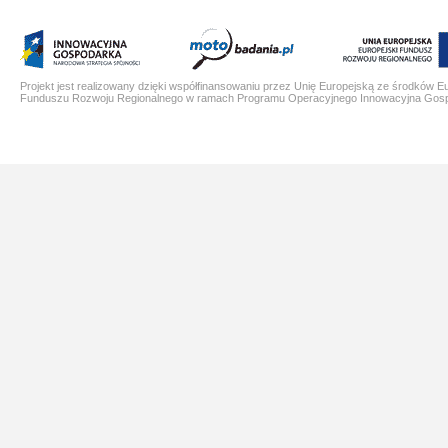
Projekt jest realizowany dzięki współfinansowaniu przez Unię Europejską ze środków E
Funduszu Rozwoju Regionalnego w ramach Programu Operacyjnego Innowacyjna Gos