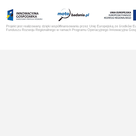
Projekt jest realizowany dzięki współfinansowaniu przez Unię Europejską ze środków E
Funduszu Rozwoju Regionalnego w ramach Programu Operacyjnego Innowacyjna Gos