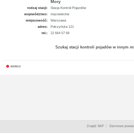
Mory
rodzaj stacji:
Stacja Kontroli Pojazdów
województwo:
mazowieckie
miejscowość:
Warszawa
adres:
Połczyńska 121
tel.:
22 664 57 68
Szukaj stacji kontroli pojadów w innym mi
wstecz
Znajdź SKP
Darmowe powiad