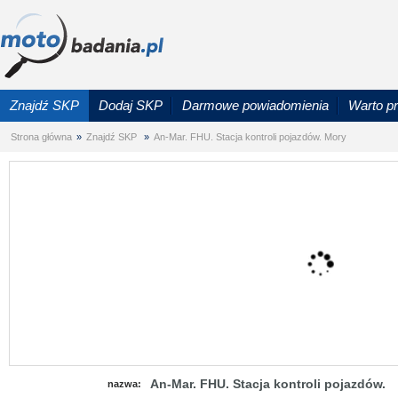
Znajdź SKP
Dodaj SKP
Darmowe powiadomienia
Warto p
Strona główna
»
Znajdź SKP
»
An-Mar. FHU. Stacja kontroli pojazdów. Mory
An-Mar. FHU. Stacja kontroli pojazdów.
nazwa: