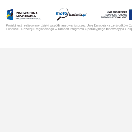
Projekt jest realizowany dzięki współfinansowaniu przez Unię Europejską ze środków E
Funduszu Rozwoju Regionalnego w ramach Programu Operacyjnego Innowacyjna Gos