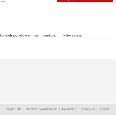
zdów
e
 kontroli pojadów w innym mieście:
wybierz miasto
Znajdź SKP
Darmowe powiadomienia
Dodaj SKP
O projekcie
Kontakt