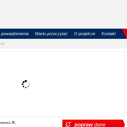
powiadomienia
Warto przeczytać
O projekcie
Kontakt
z R.
hwocz R.
popraw
dane