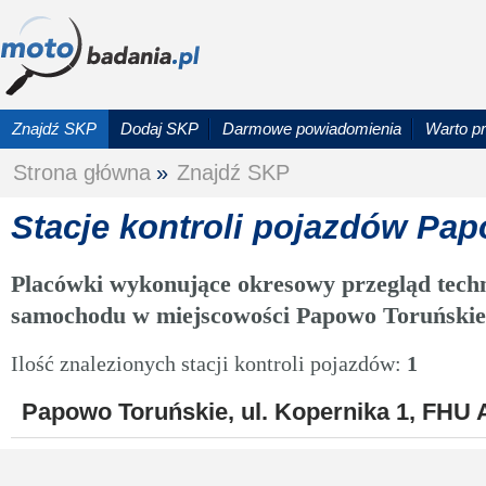
Znajdź SKP
Dodaj SKP
Darmowe powiadomienia
Warto p
Strona główna
»
Znajdź SKP
Stacje kontroli pojazdów Pa
Placówki wykonujące okresowy przegląd techn
samochodu w miejscowości Papowo Toruńskie
Ilość znalezionych stacji kontroli pojazdów:
1
Papowo Toruńskie, ul. Kopernika 1, FHU