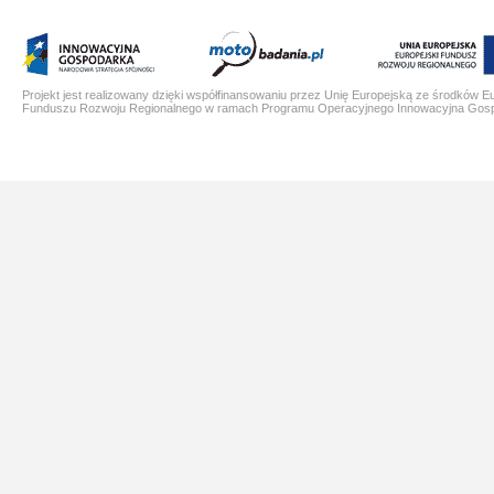
Projekt jest realizowany dzięki współfinansowaniu przez Unię Europejską ze środków E
Funduszu Rozwoju Regionalnego w ramach Programu Operacyjnego Innowacyjna Gos