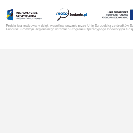
Projekt jest realizowany dzięki współfinansowaniu przez Unię Europejską ze środków E
Funduszu Rozwoju Regionalnego w ramach Programu Operacyjnego Innowacyjna Gos