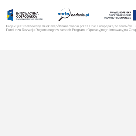
Projekt jest realizowany dzięki współfinansowaniu przez Unię Europejską ze środków E
Funduszu Rozwoju Regionalnego w ramach Programu Operacyjnego Innowacyjna Gos