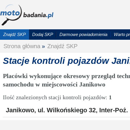
Znajdź SKP
Dodaj SKP
Darmowe powiadomienia
Warto p
Strona główna
»
Znajdź SKP
Stacje kontroli pojazdów Jan
Placówki wykonujące okresowy przegląd techn
samochodu w miejscowości Janikowo
Ilość znalezionych stacji kontroli pojazdów:
1
Janikowo, ul. Wilkońskiego 32, Inter-Poż