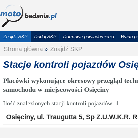
Znajdź SKP
Dodaj SKP
Darmowe powiadomienia
Warto p
Strona główna
»
Znajdź SKP
Stacje kontroli pojazdów Osi
Placówki wykonujące okresowy przegląd techn
samochodu w miejscowości Osięciny
Ilość znalezionych stacji kontroli pojazdów:
1
Osięciny, ul. Traugutta 5, Sp Z.U.W.K.R. 