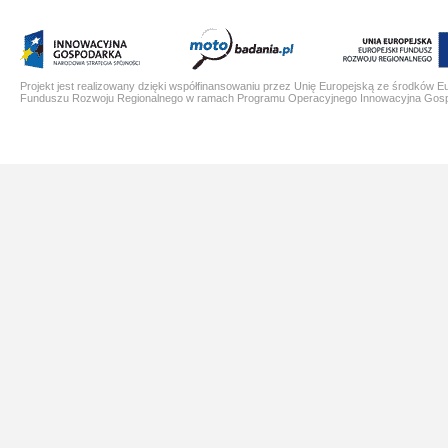
Projekt jest realizowany dzięki współfinansowaniu przez Unię Europejską ze środków E
Funduszu Rozwoju Regionalnego w ramach Programu Operacyjnego Innowacyjna Gos