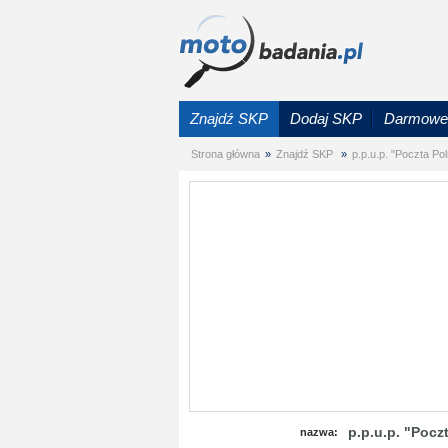
Znajdź SKP
Dodaj SKP
Darmowe 
Strona główna
»
Znajdź SKP
»
p.p.u.p. "Poczta P
p.p.u.p. "Pocz
nazwa: