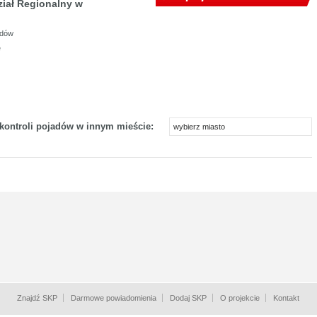
ział Regionalny w
zdów
e
 kontroli pojadów w innym mieście:
wybierz miasto
Znajdź SKP
Darmowe powiadomienia
Dodaj SKP
O projekcie
Kontakt