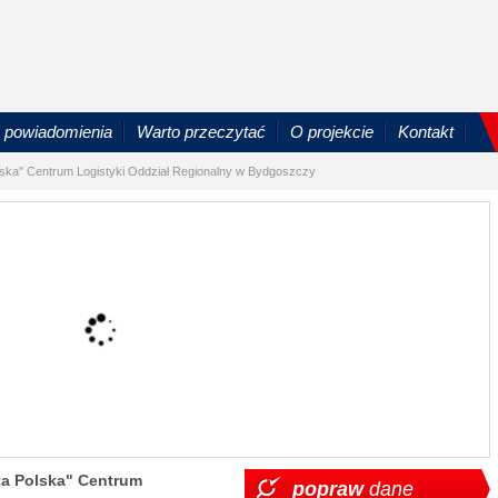
powiadomienia
Warto przeczytać
O projekcie
Kontakt
olska" Centrum Logistyki Oddział Regionalny w Bydgoszczy
ta Polska" Centrum
popraw
dane