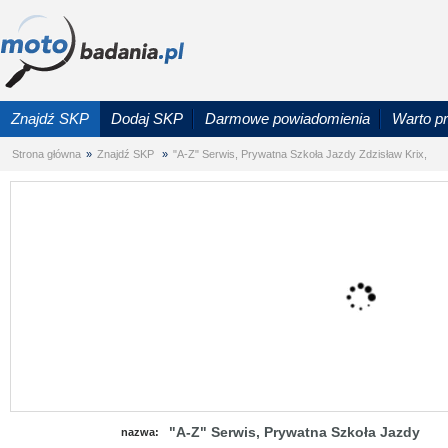
Znajdź SKP
Dodaj SKP
Darmowe powiadomienia
Warto p
Strona główna
»
Znajdź SKP
»
"A-Z" Serwis, Prywatna Szkoła Jazdy Zdzisław Krix,
"A-Z" Serwis, Prywatna Szkoła Jazdy
nazwa: