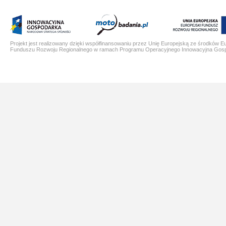
Projekt jest realizowany dzięki współfinansowaniu przez Unię Europejską ze środków E
Funduszu Rozwoju Regionalnego w ramach Programu Operacyjnego Innowacyjna Gos