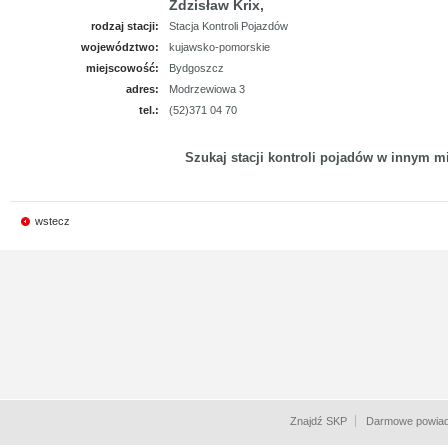
Zdzisław Krix,
rodzaj stacji:
Stacja Kontroli Pojazdów
województwo:
kujawsko-pomorskie
miejscowość:
Bydgoszcz
adres:
Modrzewiowa 3
tel.:
(52)371 04 70
Szukaj stacji kontroli pojadów w innym mi
wstecz
Znajdź SKP
Darmowe powiad