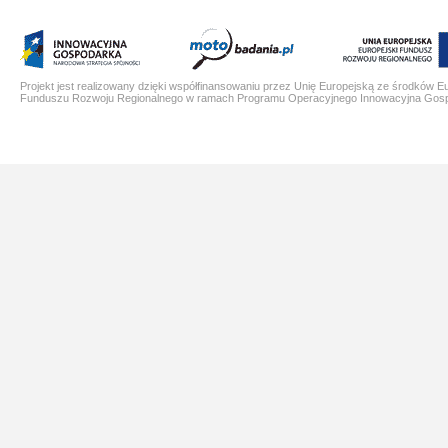
Projekt jest realizowany dzięki współfinansowaniu przez Unię Europejską ze środków E
Funduszu Rozwoju Regionalnego w ramach Programu Operacyjnego Innowacyjna Gos