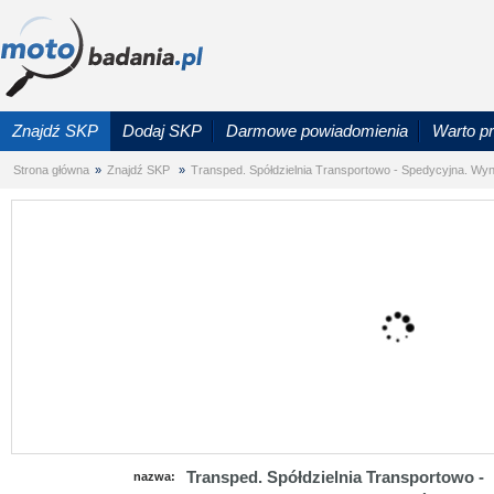
Znajdź SKP
Dodaj SKP
Darmowe powiadomienia
Warto p
Strona główna
»
Znajdź SKP
»
Transped. Spółdzielnia Transportowo - Spedycyjna. Wyn
Transped. Spółdzielnia Transportowo -
nazwa: