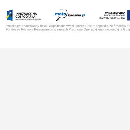
Projekt jest realizowany dzięki współfinansowaniu przez Unię Europejską ze środków E
Funduszu Rozwoju Regionalnego w ramach Programu Operacyjnego Innowacyjna Gos