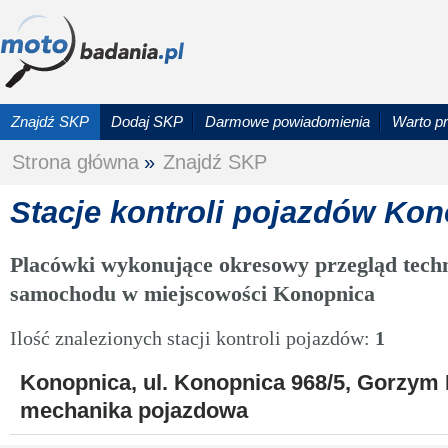
Znajdź SKP
Dodaj SKP
Darmowe powiadomienia
Warto p
Strona główna
»
Znajdź SKP
Stacje kontroli pojazdów Ko
Placówki wykonujące okresowy przegląd techn
samochodu w miejscowości Konopnica
Ilość znalezionych stacji kontroli pojazdów:
1
Konopnica, ul. Konopnica 968/5, Gorzym 
mechanika pojazdowa