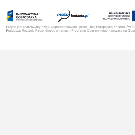
Projekt jest realizowany dzięki współfinansowaniu przez Unię Europejską ze środków E
Funduszu Rozwoju Regionalnego w ramach Programu Operacyjnego Innowacyjna Gos