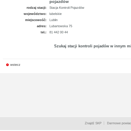
pojazdów
rodzaj stacji:
Stacja Kontroli Pojazdów
województwo:
lubelskie
miejscowość:
Lublin
adres:
Lubartowska 75
tel.:
81 442 00 44
Szukaj stacji kontroli pojadów w innym mi
wstecz
Znajdź SKP
Darmowe powiad