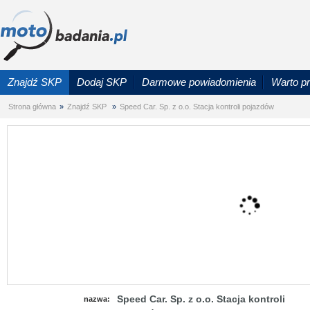
Znajdź SKP
Dodaj SKP
Darmowe powiadomienia
Warto p
Strona główna
»
Znajdź SKP
»
Speed Car. Sp. z o.o. Stacja kontroli pojazdów
Speed Car. Sp. z o.o. Stacja kontroli
nazwa: