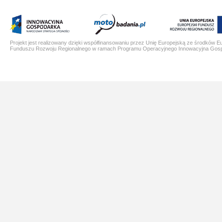
Projekt jest realizowany dzięki współfinansowaniu przez Unię Europejską ze środków E
Funduszu Rozwoju Regionalnego w ramach Programu Operacyjnego Innowacyjna Gos