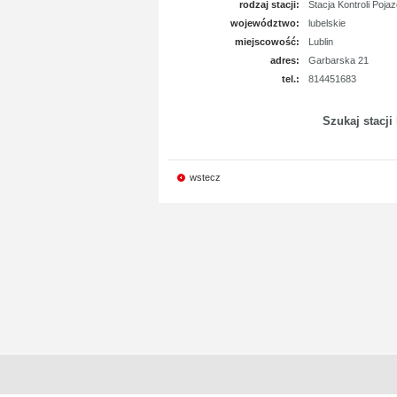
rodzaj stacji:
Stacja Kontroli Poja
województwo:
lubelskie
miejscowość:
Lublin
adres:
Garbarska 21
tel.:
814451683
Szukaj stacji
wstecz