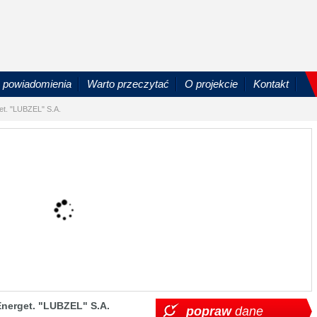
powiadomienia
Warto przeczytać
O projekcie
Kontakt
et. "LUBZEL" S.A.
Energet. "LUBZEL" S.A.
popraw
dane