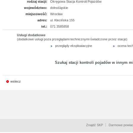
rodzaj stacji:
Okręgowa Stacja Kontroli Pojazdów
województwo:
dolnośląskie
miejscowość:
Wrocław
adres:
ul. Klecińska 155
tel.:
071 3585858
Usługi dodatkowe
(dodatkowe usługi poza przeglądami technicznymi świadczone przez stacje)
przeglądy eksploatacyjne
ocena tec
Szukaj stacji kontroli pojadów w innym mi
wstecz
Znajdź SKP
Darmowe powiad