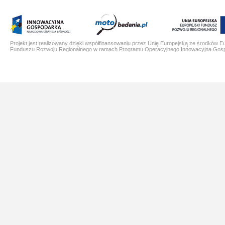
Projekt jest realizowany dzięki współfinansowaniu przez Unię Europejską ze środków E
Funduszu Rozwoju Regionalnego w ramach Programu Operacyjnego Innowacyjna Gos