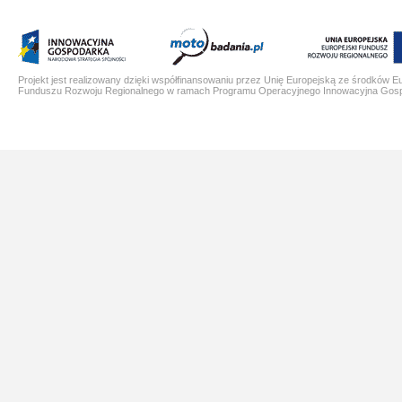
Projekt jest realizowany dzięki współfinansowaniu przez Unię Europejską ze środków E
Funduszu Rozwoju Regionalnego w ramach Programu Operacyjnego Innowacyjna Gos