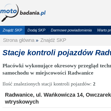
Znajdź SKP
Dodaj SKP
Darmowe powiadomienia
Warto p
Strona główna
»
Znajdź SKP
Stacje kontroli pojazdów Ra
Placówki wykonujące okresowy przegląd techn
samochodu w miejscowości Radwanice
Ilość znalezionych stacji kontroli pojazdów:
2
Radwanice, ul. Wańkowicza 14, Owczare
wtryskowych