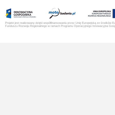
Projekt jest realizowany dzięki współfinansowaniu przez Unię Europejską ze środków E
Funduszu Rozwoju Regionalnego w ramach Programu Operacyjnego Innowacyjna Gos