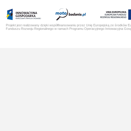
Projekt jest realizowany dzięki współfinansowaniu przez Unię Europejską ze środków E
Funduszu Rozwoju Regionalnego w ramach Programu Operacyjnego Innowacyjna Gos